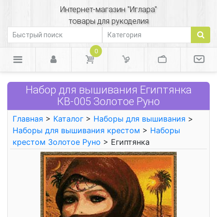
Интернет-магазин "Иглара"
товары для рукоделия
0
Набор для вышивания Египтянка
КВ-005 Золотое Руно
Главная
>
Каталог
>
Наборы для вышивания
>
Наборы для вышивания крестом
>
Наборы
крестом Золотое Руно
> Египтянка