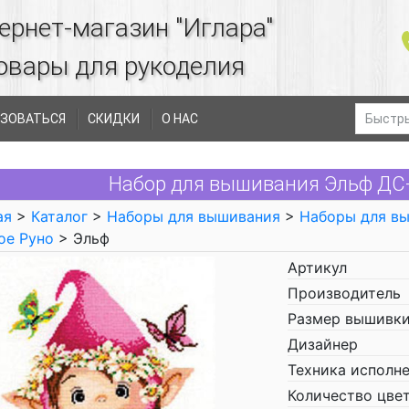
ернет-магазин "Иглара"
овары для рукоделия
ЗОВАТЬСЯ
СКИДКИ
О НАС
Набор для вышивания Эльф ДС-
ая
>
Каталог
>
Наборы для вышивания
>
Наборы для в
ое Руно
> Эльф
Артикул
Производитель
Размер вышивки
Дизайнер
Техника исполн
Количество цве