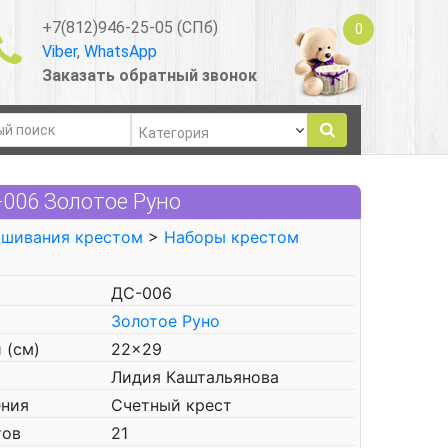
+7(812)946-25-05 (СПб)
0
Viber
,
WhatsApp
Заказать обратный звонок
006 Золотое Руно
ышивания крестом
>
Наборы крестом
ДС-006
Золотое Руно
 (см)
22x29
Лидия Каштальянова
ения
Счетный крест
тов
21