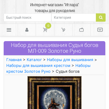
Интернет-магазин "Иглара"
товары для рукоделия
0
Набор для вышивания Судья богов
МЛ-009 Золотое Руно
Главная
>
Каталог
>
Наборы для вышивания
>
Наборы для вышивания крестом
>
Наборы
крестом Золотое Руно
> Судья богов