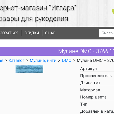
ернет-магазин "Иглара"
овары для рукоделия
ЗОВАТЬСЯ
СКИДКИ
О НАС
Мулине DMC - 3766 
ая
>
Каталог
>
Мулине, нити
>
DMC
> Мулине DMC - 37
Артикул
Производитель
Длина (м)
Материал
Номер цвета
Тип
Добавлен в ката