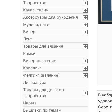
Творчество
Канва, ткань
Аксессуары для рукоделия
Мулине, нити
Бисер
Ленты
Товары для вязания
Рамки
Бисероплетение
Квиллинг
Фелтинг (валяние)
Литература
Товары для детского
В набо
творчества
удовол
Иконы
Серо-г
Вышивки по темам