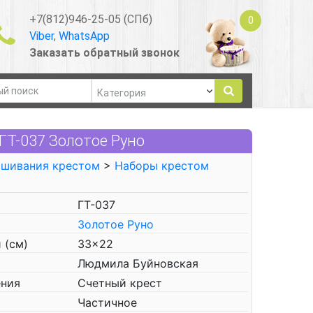
+7(812)946-25-05 (СПб)
0
Viber
,
WhatsApp
Заказать обратный звонок
ГТ-037 Золотое Руно
ышивания крестом
>
Наборы крестом
ГТ-037
Золотое Руно
 (см)
33x22
Людмила Буйновская
ения
Счетный крест
Частичное