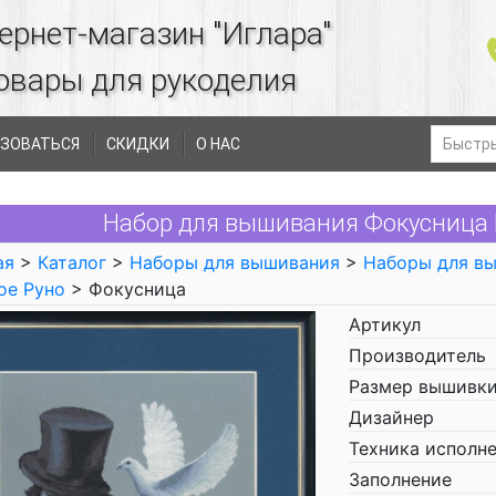
ернет-магазин "Иглара"
овары для рукоделия
ЗОВАТЬСЯ
СКИДКИ
О НАС
Набор для вышивания Фокусница 
ая
>
Каталог
>
Наборы для вышивания
>
Наборы для в
ое Руно
> Фокусница
Артикул
Производитель
Размер вышивки
Дизайнер
Техника исполн
Заполнение