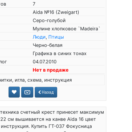
тов
7
Aida №16 (Zweigart)
Серо-голубой
Мулине хлопковое `Madeira`
Люди
,
Птицы
Черно-белая
Графика в синих тонах
лог
04.07.2010
Нет в продаже
нитки, игла, схема, инструкция
Назад
 техника счетный крест принесет максимум
22 см вышивается на канве Aida 16 цвет
а, инструкция. Купить ГТ-037 Фокусница