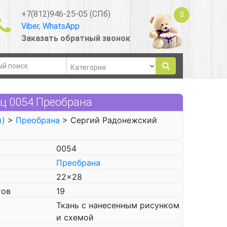
+7(812)946-25-05 (СПб)
0
Viber
,
WhatsApp
Заказать обратный звонок
ц 0054 Преобрана
ы)
>
Преобрана
> Сергий Радонежский
0054
Преобрана
22x28
тов
19
Ткань с нанесенным рисунком
и схемой