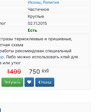
Иконы
,
Религия
Частичное
Круглые
лог
02.11.2015
Есть
стразы термоклеевые и пришивные,
етная схема
работы рекомендован специальный
ор
. Либо можно использовать клей для
з или утюг
1499
750
Купить
Назад