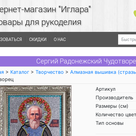
ернет-магазин "Иглара"
овары для рукоделия
ЗОВАТЬСЯ
СКИДКИ
О НАС
Сергий Радонежский Чудотворе
ая
>
Каталог
>
Творчество
>
Алмазная вышивка (страз
ворец
Артикул
Производитель
Размеры (см)
Количество цве
Тип основы