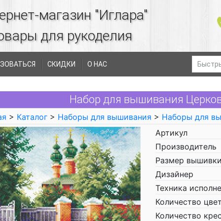
ернет-магазин "Иглара"
овары для рукоделия
ЗОВАТЬСЯ
СКИДКИ
О НАС
Набор для вышивания Церков
ая
>
Каталог
>
Наборы для вышивания
>
Наборы для в
Артикул
Производитель
Размер вышивки
Дизайнер
Техника исполн
Количество цве
Количество кре