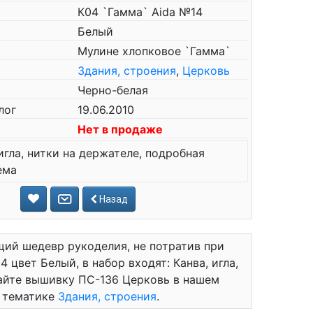
К04 `Гамма` Aida №14
Белый
Мулине хлопковое `Гамма`
Здания, строения
,
Церковь
Черно-белая
лог
19.06.2010
Нет в продаже
игла, нитки на держателе, подробная
ема
Назад
ий шедевр рукоделия, не потратив при
 цвет Белый, в набор входят: Канва, игла,
тайте вышивку ПС-136 Церковь в нашем
в тематике
Здания, строения
.