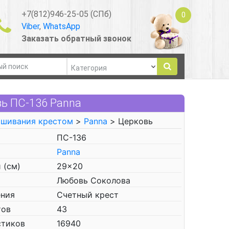
+7(812)946-25-05 (СПб)
0
Viber
,
WhatsApp
Заказать обратный звонок
ь ПС-136 Panna
ышивания крестом
>
Panna
> Церковь
ПС-136
Panna
 (см)
29x20
Любовь Соколова
ения
Счетный крест
тов
43
стиков
16940