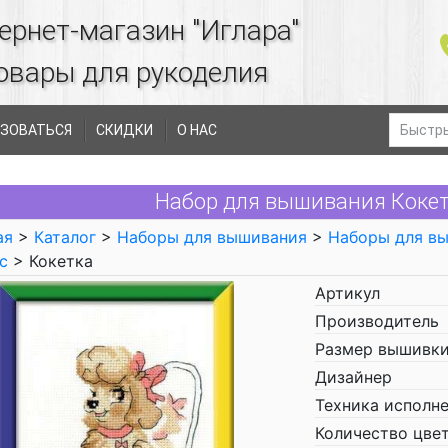
ернет-магазин "Иглара"
овары для рукоделия
ЗОВАТЬСЯ
СКИДКИ
О НАС
Набор для вышивания Кокетк
ая
>
Каталог
>
Наборы для вышивания
>
Наборы для в
с
> Кокетка
Артикул
Производитель
Размер вышивки
Дизайнер
Техника исполн
Количество цве