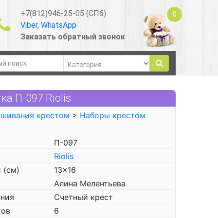
+7(812)946-25-05 (СПб)
0
Viber
,
WhatsApp
Заказать обратный звонок
а П-097 Riolis
ышивания крестом
>
Наборы крестом
П-097
Riolis
 (см)
13x16
Алина Мелентьева
ения
Счетный крест
тов
6