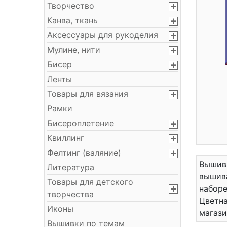
Творчество
Канва, ткань
Аксессуары для рукоделия
Мулине, нити
Бисер
Ленты
Товары для вязания
Рамки
Бисероплетение
Квиллинг
Фелтинг (валяние)
Вышивк
Литература
вышива
Товары для детского
наборе
творчества
Цветна
Иконы
магази
Вышивки по темам