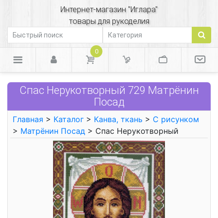
Интернет-магазин "Иглара"
товары для рукоделия
0
Спас Нерукотворный 729 Матрёнин
Посад
Главная
>
Каталог
>
Канва, ткань
>
С рисунком
>
Матрёнин Посад
> Спас Нерукотворный