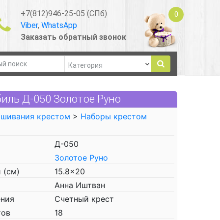
+7(812)946-25-05 (СПб)
0
Viber
,
WhatsApp
Заказать обратный звонок
иль Д-050 Золотое Руно
ышивания крестом
>
Наборы крестом
Д-050
Золотое Руно
 (см)
15.8x20
Анна Иштван
ения
Счетный крест
тов
18