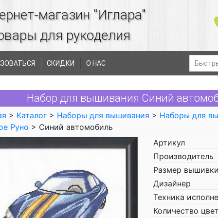
ернет-магазин "Иглара"
овары для рукоделия
ЗОВАТЬСЯ
СКИДКИ
О НАС
Набор для вышивания Синий автомоб
ая
>
Каталог
>
Наборы для вышивания
>
Наборы для в
ое Руно
> Синий автомобиль
Артикул
Производитель
Размер вышивки
Дизайнер
Техника исполн
Количество цве