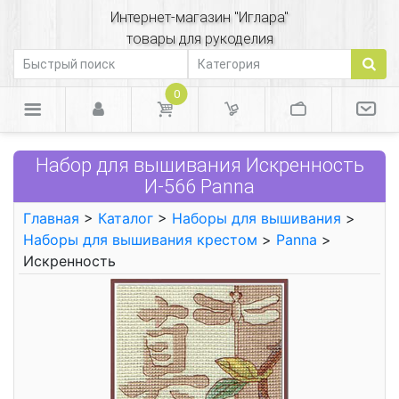
Интернет-магазин "Иглара"
товары для рукоделия
0
Набор для вышивания Искренность
И-566 Panna
Главная
>
Каталог
>
Наборы для вышивания
>
Наборы для вышивания крестом
>
Panna
>
Искренность