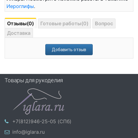
Иероглифы
.
Отзывы(0)
Готовые работы(0)
Вопрос
Доставка
Добавить отзыв
Товары для рукоделия
+7(812)946-25-05 (СПб)
info@iglara.ru