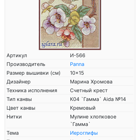
Артикул
И-566
Производитель
Panna
Размер вышивки (см)
10x15
Дизайнер
Марина Хромова
Техника исполнения
Счетный крест
Тип канвы
К04 `Гамма` Aida №14
Цвет канвы
Кремовый
Нитки
Мулине хлопковое
`Гамма`
Тема
Иероглифы