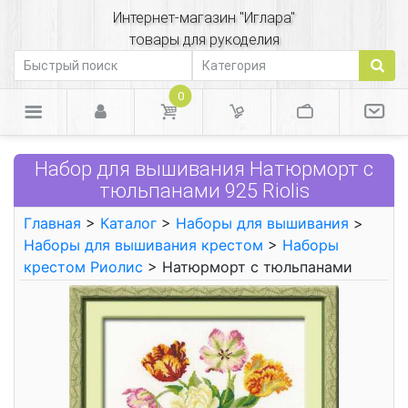
Интернет-магазин "Иглара"
товары для рукоделия
0
Набор для вышивания Натюрморт с
тюльпанами 925 Riolis
Главная
>
Каталог
>
Наборы для вышивания
>
Наборы для вышивания крестом
>
Наборы
крестом Риолис
> Натюрморт с тюльпанами