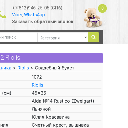
+7(812)946-25-05 (СПб)
0
Viber
,
WhatsApp
Заказать обратный звонок
 Riolis
хника
>
Riolis
> Свадебный букет
1072
Riolis
 (см)
45x35
Aida №14 Rustico (Zweigart)
Льняной
Юлия Красавина
ения
Счетный крест, вышивка