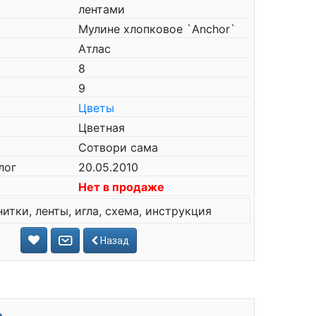
лентами
Мулине хлопковое `Anchor`
Атлас
8
9
Цветы
Цветная
Сотвори сама
лог
20.05.2010
Нет в продаже
нитки, ленты, игла, схема, инструкция
Назад