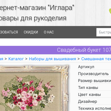
ернет-магазин "Иглара"
овары для рукоделия
ЗОВАТЬСЯ
СКИДКИ
О НАС
Свадебный букет 1072
ая
>
Каталог
>
Наборы для вышивания
>
Смешанная те
Артикул
Производитель
Размер вышивки
Тип канвы
Цвет канвы
Дизайнер
Техника исполн