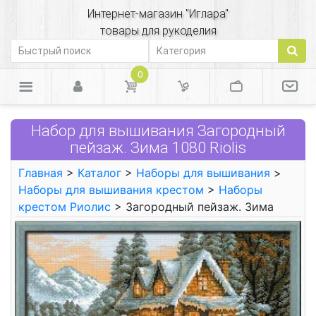
Интернет-магазин "Иглара"
товары для рукоделия
0
Набор для вышивания Загородный
пейзаж. Зима 1080 Riolis
Главная
>
Каталог
>
Наборы для вышивания
>
Наборы для вышивания крестом
>
Наборы
крестом Риолис
> Загородный пейзаж. Зима