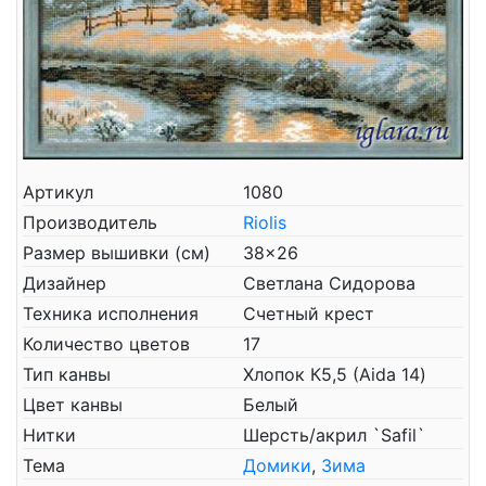
Артикул
1080
Производитель
Riolis
Размер вышивки (см)
38x26
Дизайнер
Светлана Сидорова
Техника исполнения
Счетный крест
Количество цветов
17
Тип канвы
Хлопок К5,5 (Aida 14)
Цвет канвы
Белый
Нитки
Шерсть/акрил `Safil`
Тема
Домики
,
Зима