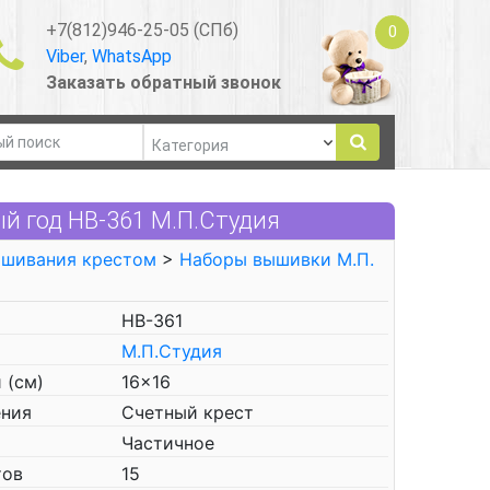
+7(812)946-25-05 (СПб)
0
Viber
,
WhatsApp
Заказать обратный звонок
й год НВ-361 М.П.Студия
ышивания крестом
>
Наборы вышивки М.П.
НВ-361
М.П.Студия
 (см)
16x16
ения
Счетный крест
Частичное
тов
15