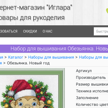
ернет-магазин "Иглара"
овары для рукоделия
ЗОВАТЬСЯ
СКИДКИ
О НАС
Набор для вышивания Обезьянка. Новы
ая
>
Каталог
>
Наборы для вышивания
>
Наборы для в
я
> Обезьянка. Новый год
Артикул
Производитель
Размер вышивки
Техника исполн
Заполнение
Количество цве