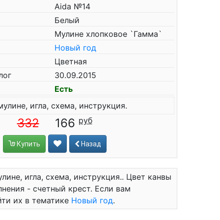
Aida №14
Белый
Мулине хлопковое `Гамма`
Новый год
Цветная
лог
30.09.2015
Есть
мулине, игла, схема, инструкция.
332
166
Купить
Назад
лине, игла, схема, инструкция.. Цвет канвы
лнения - счетный крест. Если вам
йти их в тематике
Новый год
.