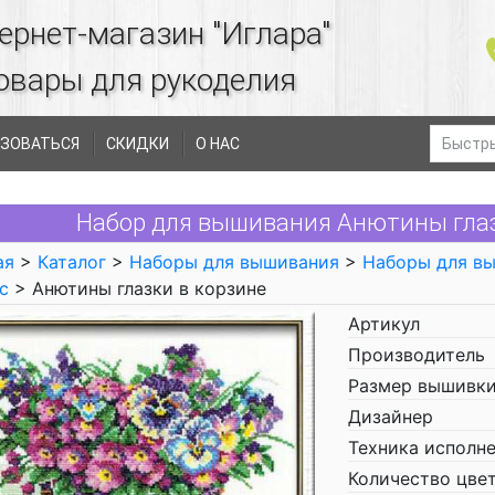
ернет-магазин "Иглара"
овары для рукоделия
ЗОВАТЬСЯ
СКИДКИ
О НАС
Набор для вышивания Анютины глазки
ая
>
Каталог
>
Наборы для вышивания
>
Наборы для в
с
> Анютины глазки в корзине
Артикул
Производитель
Размер вышивки
Дизайнер
Техника исполн
Количество цве