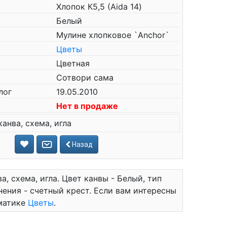
Хлопок К5,5 (Aida 14)
Белый
Мулине хлопковое `Anchor`
Цветы
Цветная
Сотвори сама
лог
19.05.2010
Нет в продаже
канва, схема, игла
Назад
ва, схема, игла. Цвет канвы - Белый, тип
лнения - счетный крест. Если вам интересны
ематике
Цветы
.