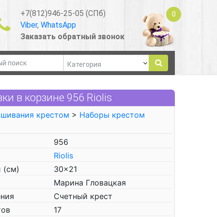
+7(812)946-25-05 (СПб)
0
Viber
,
WhatsApp
Заказать обратный звонок
 в корзине 956 Riolis
ышивания крестом
>
Наборы крестом
956
Riolis
 (см)
30x21
Марина Гловацкая
ения
Счетный крест
тов
17