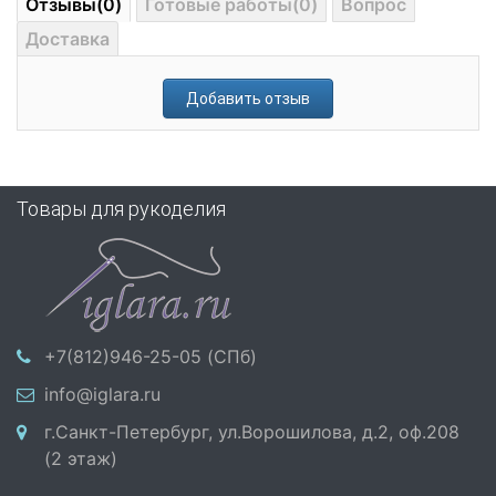
Отзывы(0)
Готовые работы(0)
Вопрос
Доставка
Добавить отзыв
Товары для рукоделия
+7(812)946-25-05 (СПб)
info@iglara.ru
г.Санкт-Петербург, ул.Ворошилова, д.2, оф.208
(2 этаж)