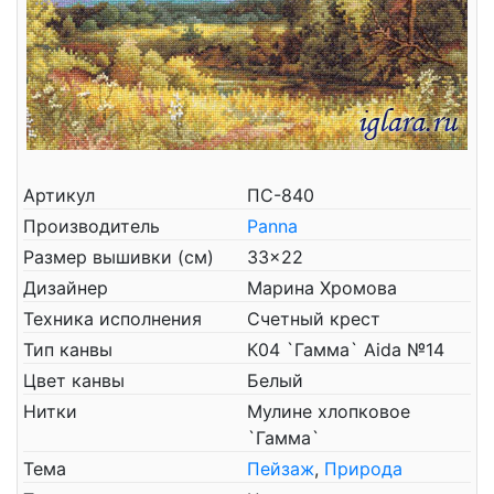
Артикул
ПС-840
Производитель
Panna
Размер вышивки (см)
33x22
Дизайнер
Марина Хромова
Техника исполнения
Счетный крест
Тип канвы
К04 `Гамма` Aida №14
Цвет канвы
Белый
Нитки
Мулине хлопковое
`Гамма`
Тема
Пейзаж
,
Природа