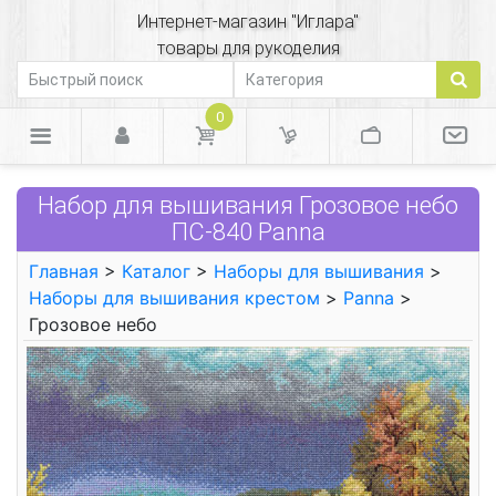
Интернет-магазин "Иглара"
товары для рукоделия
0
Набор для вышивания Грозовое небо
ПС-840 Panna
Главная
>
Каталог
>
Наборы для вышивания
>
Наборы для вышивания крестом
>
Panna
>
Грозовое небо