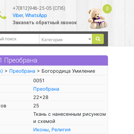
+7(812)946-25-05 (СПб)
0
Viber
,
WhatsApp
Заказать обратный звонок
1 Преобрана
ы)
>
Преобрана
> Богородица Умиление
0051
Преобрана
22x28
тов
25
Ткань с нанесенным рисунком
и схемой
Иконы
,
Религия