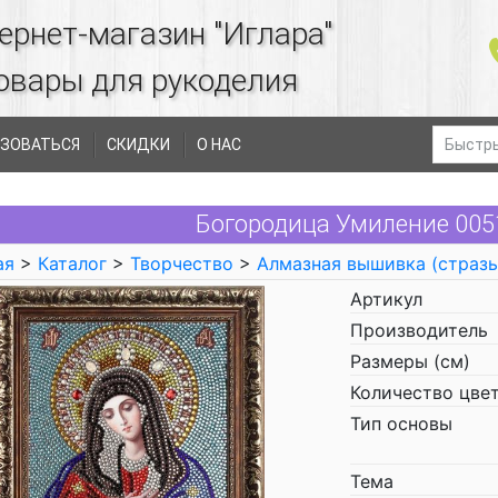
ернет-магазин "Иглара"
овары для рукоделия
ЗОВАТЬСЯ
СКИДКИ
О НАС
Богородица Умиление 005
ая
>
Каталог
>
Творчество
>
Алмазная вышивка (страз
Артикул
Производитель
Размеры (см)
Количество цве
Тип основы
Тема