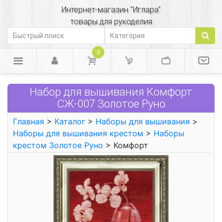
Интернет-магазин "Иглара"
товары для рукоделия
0
Набор для вышивания Комфорт
СЖ-007 Золотое Руно
Главная
>
Каталог
>
Наборы для вышивания
>
Наборы для вышивания крестом
>
Наборы
крестом Золотое Руно
> Комфорт