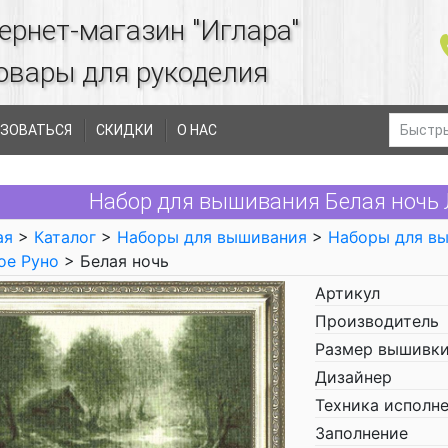
ернет-магазин "Иглара"
овары для рукоделия
ЗОВАТЬСЯ
СКИДКИ
О НАС
Набор для вышивания Белая ночь 
ая
>
Каталог
>
Наборы для вышивания
>
Наборы для в
ое Руно
> Белая ночь
Артикул
Производитель
Размер вышивки
Дизайнер
Техника исполн
Заполнение