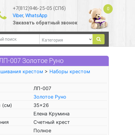
+7(812)946-25-05 (СПб)
0
Viber
,
WhatsApp
Заказать обратный звонок
ЛП-007 Золотое Руно
ышивания крестом
>
Наборы крестом
ЛП-007
Золотое Руно
 (см)
35x26
Елена Крумина
ения
Счетный крест
Полное