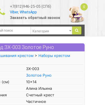
+7(812)946-25-05 (СПб)
0
Viber
,
WhatsApp
Заказать обратный звонок
д ЗХ-003 Золотое Руно
ышивания крестом
>
Наборы крестом
ЗХ-003
Золотое Руно
 (см)
10x14
Алина Ильина
ения
Счетный крест
Частичное