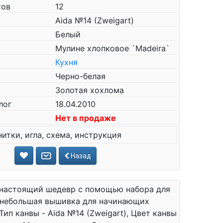
тов
12
Aida №14 (Zweigart)
Белый
Мулине хлопковое `Madeira`
Кухня
Черно-белая
Золотая хохлома
лог
18.04.2010
Нет в продаже
нитки, игла, схема, инструкция
Назад
 настоящий шедевр с помощью набора для
м небольшая вышивка для начинающих
 Тип канвы - Aida №14 (Zweigart), Цвет канвы