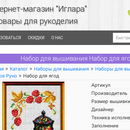
ернет-магазин "Иглара"
овары для рукоделия
ЗОВАТЬСЯ
СКИДКИ
О НАС
Набор для вышивания Набор для яго
ая
>
Каталог
>
Наборы для вышивания
>
Наборы для в
ое Руно
> Набор для ягод
Артикул
Производитель
Размер вышивки
Дизайнер
Техника исполн
Заполнение