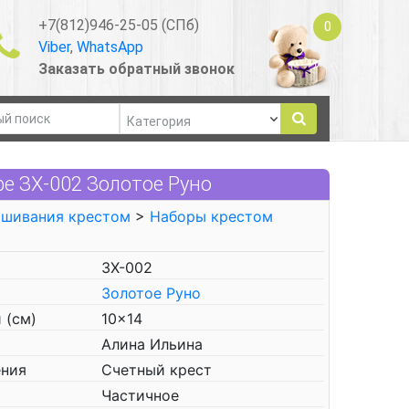
+7(812)946-25-05 (СПб)
0
Viber
,
WhatsApp
Заказать обратный звонок
е ЗХ-002 Золотое Руно
ышивания крестом
>
Наборы крестом
ЗХ-002
Золотое Руно
 (см)
10x14
Алина Ильина
ения
Счетный крест
Частичное