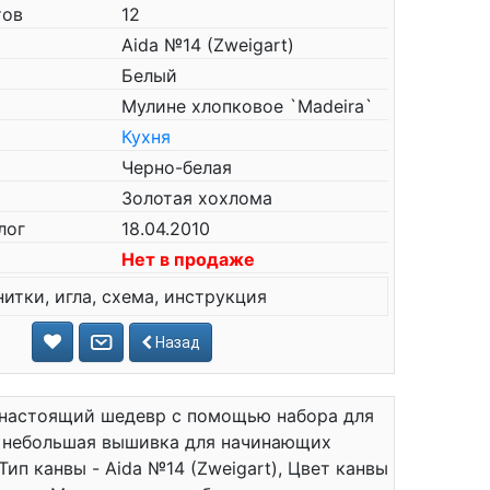
тов
12
Aida №14 (Zweigart)
Белый
Мулине хлопковое `Madeira`
Кухня
Черно-белая
Золотая хохлома
лог
18.04.2010
Нет в продаже
нитки, игла, схема, инструкция
Назад
 настоящий шедевр с помощью набора для
м небольшая вышивка для начинающих
 Тип канвы - Aida №14 (Zweigart), Цвет канвы