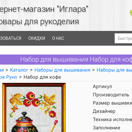
ернет-магазин "Иглара"
овары для рукоделия
ЗОВАТЬСЯ
СКИДКИ
О НАС
Набор для вышивания Набор для коф
ая
>
Каталог
>
Наборы для вышивания
>
Наборы для в
ое Руно
> Набор для кофе
Артикул
Производитель
Размер вышивки
Дизайнер
Техника исполн
Заполнение