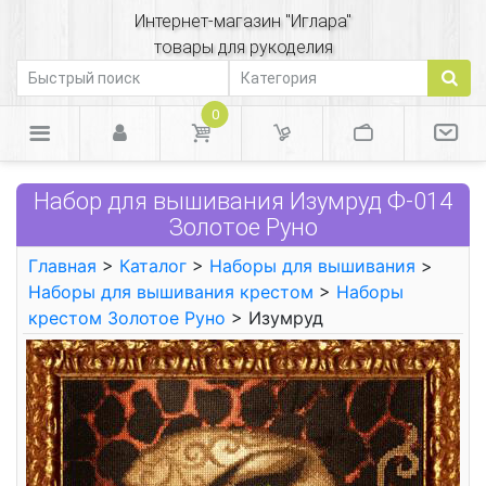
Интернет-магазин "Иглара"
товары для рукоделия
0
Набор для вышивания Изумруд Ф-014
Золотое Руно
Главная
>
Каталог
>
Наборы для вышивания
>
Наборы для вышивания крестом
>
Наборы
крестом Золотое Руно
> Изумруд