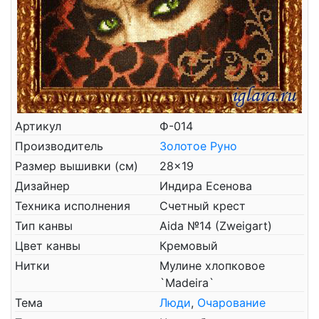
Артикул
Ф-014
Производитель
Золотое Руно
Размер вышивки (см)
28x19
Дизайнер
Индира Есенова
Техника исполнения
Счетный крест
Тип канвы
Aida №14 (Zweigart)
Цвет канвы
Кремовый
Нитки
Мулине хлопковое
`Madeira`
Тема
Люди
,
Очарование