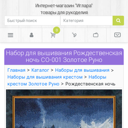
Интернет-магазин "Иглара"
товары для рукоделия
0
Набор для вышивания Рождественская
ночь СО-001 Золотое Руно
Главная
>
Каталог
>
Наборы для вышивания
>
Наборы для вышивания крестом
>
Наборы
крестом Золотое Руно
> Рождественская ночь