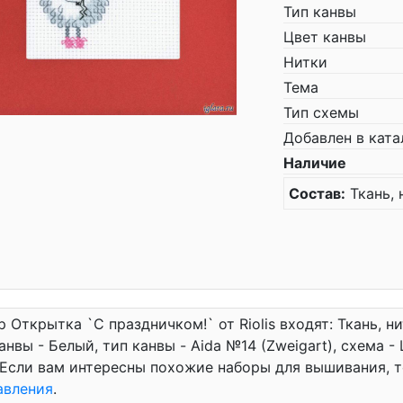
Тип канвы
Цвет канвы
Нитки
Тема
Тип схемы
Добавлен в ката
Наличие
Состав:
Ткань, 
р Открытка `C праздничком!` от Riolis входят: Ткань, ни
анвы - Белый, тип канвы - Aida №14 (Zweigart), схема -
 Если вам интересны похожие наборы для вышивания, т
авления
.