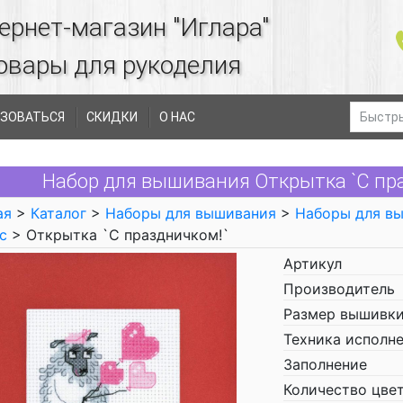
ернет-магазин "Иглара"
овары для рукоделия
ЗОВАТЬСЯ
СКИДКИ
О НАС
Набор для вышивания Открытка `C праз
ая
>
Каталог
>
Наборы для вышивания
>
Наборы для в
с
> Открытка `C праздничком!`
Артикул
Производитель
Размер вышивки
Техника исполн
Заполнение
Количество цве