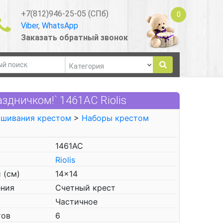
+7(812)946-25-05 (СПб)
0
Viber
,
WhatsApp
Заказать обратный звонок
дничком!` 1461АС Riolis
ышивания крестом
>
Наборы крестом
1461АС
Riolis
 (см)
14x14
ения
Счетный крест
Частичное
тов
6