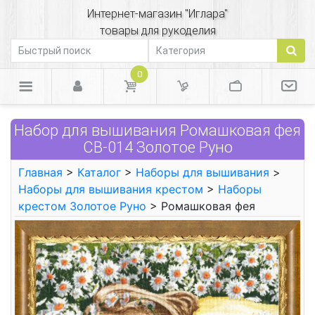
Интернет-магазин "Иглара"
товары для рукоделия
0
Набор для вышивания Ромашковая фея
СВ-014 Золотое Руно
Главная
>
Каталог
>
Наборы для вышивания
>
Наборы для вышивания крестом
>
Наборы
крестом Золотое Руно
> Ромашковая фея