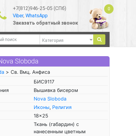
+7(812)946-25-05 (СПб)
0
Viber
,
WhatsApp
Заказать обратный звонок
Nova Sloboda
da
> Св. Вмц. Анфиса
БИС9117
ения
Вышивка бисером
Nova Sloboda
Иконы
,
Религия
18x25
Ткань (габардин) с
нанесенным цветным