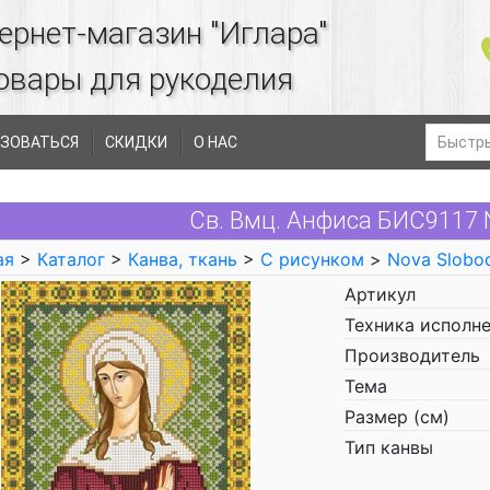
ернет-магазин "Иглара"
овары для рукоделия
ЗОВАТЬСЯ
СКИДКИ
О НАС
Св. Вмц. Анфиса БИС9117 
ая
>
Каталог
>
Канва, ткань
>
С рисунком
>
Nova Slobo
Артикул
Техника исполн
Производитель
Тема
Размер (см)
Тип канвы