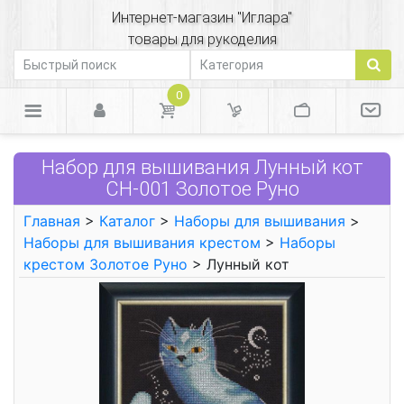
Интернет-магазин "Иглара"
товары для рукоделия
0
Набор для вышивания Лунный кот
СН-001 Золотое Руно
Главная
>
Каталог
>
Наборы для вышивания
>
Наборы для вышивания крестом
>
Наборы
крестом Золотое Руно
> Лунный кот