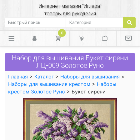
Интернет-магазин "Иглара"
товары для рукоделия
0
Набор для вышивания Букет сирени
ЛЦ-009 Золотое Руно
Главная
>
Каталог
>
Наборы для вышивания
>
Наборы для вышивания крестом
>
Наборы
крестом Золотое Руно
> Букет сирени