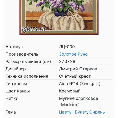
Артикул
ЛЦ-009
Производитель
Золотое Руно
Размер вышивки (см)
27.3x28
Дизайнер
Дмитрий Старков
Техника исполнения
Счетный крест
Тип канвы
Aida №14 (Zweigart)
Цвет канвы
Кремовый
Нитки
Мулине хлопковое
`Madeira`
Тема
Цветы
,
Букет
,
Сирень