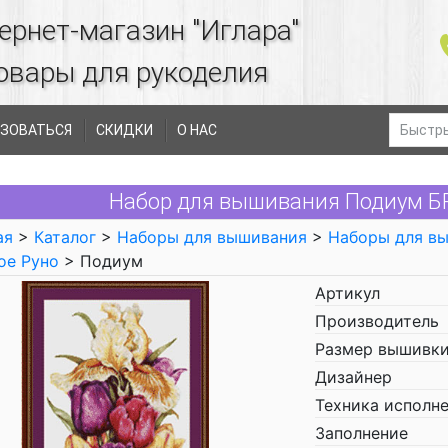
ернет-магазин "Иглара"
овары для рукоделия
ЗОВАТЬСЯ
СКИДКИ
О НАС
Набор для вышивания Подиум БР
ая
>
Каталог
>
Наборы для вышивания
>
Наборы для в
ое Руно
> Подиум
Артикул
Производитель
Размер вышивки
Дизайнер
Техника исполн
Заполнение