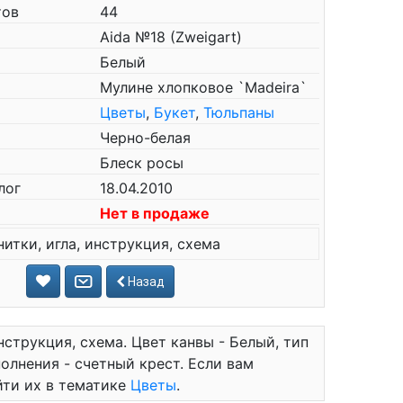
тов
44
Aida №18 (Zweigart)
Белый
Мулине хлопковое `Madeira`
Цветы
,
Букет
,
Тюльпаны
Черно-белая
Блеск росы
лог
18.04.2010
Нет в продаже
нитки, игла, инструкция, схема
Назад
нструкция, схема. Цвет канвы - Белый, тип
полнения - счетный крест. Если вам
йти их в тематике
Цветы
.