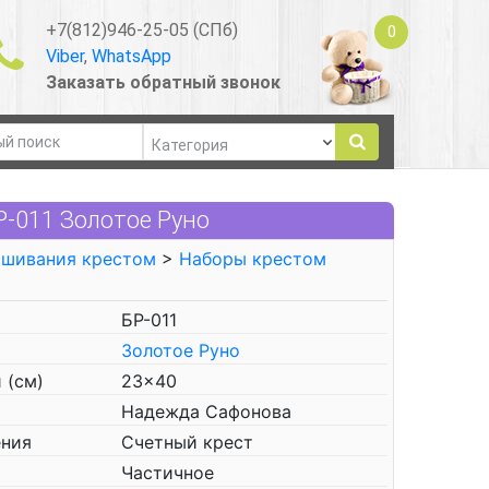
+7(812)946-25-05 (СПб)
0
Viber
,
WhatsApp
Заказать обратный звонок
-011 Золотое Руно
ышивания крестом
>
Наборы крестом
БР-011
Золотое Руно
 (см)
23x40
Надежда Сафонова
ения
Счетный крест
Частичное