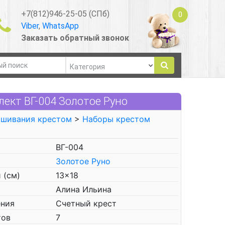
+7(812)946-25-05 (СПб)
0
Viber
,
WhatsApp
Заказать обратный звонок
ект ВГ-004 Золотое Руно
ышивания крестом
>
Наборы крестом
ВГ-004
Золотое Руно
 (см)
13x18
Алина Ильина
ения
Счетный крест
тов
7