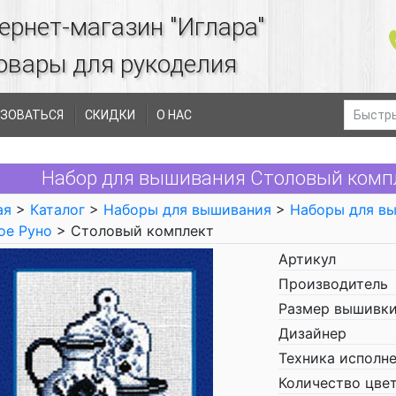
ернет-магазин "Иглара"
овары для рукоделия
ЗОВАТЬСЯ
СКИДКИ
О НАС
Набор для вышивания Столовый компл
ая
>
Каталог
>
Наборы для вышивания
>
Наборы для в
ое Руно
> Столовый комплект
Артикул
Производитель
Размер вышивки
Дизайнер
Техника исполн
Количество цве