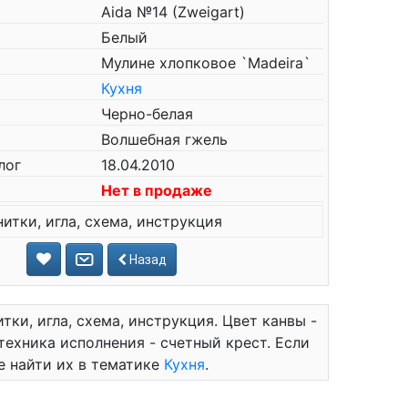
Aida №14 (Zweigart)
Белый
Мулине хлопковое `Madeira`
Кухня
Черно-белая
Волшебная гжель
лог
18.04.2010
Нет в продаже
нитки, игла, схема, инструкция
Назад
тки, игла, схема, инструкция. Цвет канвы -
 техника исполнения - счетный крест. Если
е найти их в тематике
Кухня
.