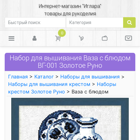
Интернет-магазин "Иглара"
товары для рукоделия
0
Набор для вышивания Ваза с блюдом
ВГ-001 Золотое Руно
Главная
>
Каталог
>
Наборы для вышивания
>
Наборы для вышивания крестом
>
Наборы
крестом Золотое Руно
> Ваза с блюдом