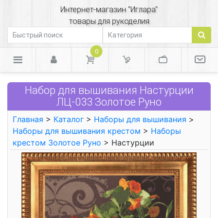
Интернет-магазин "Иглара"
товары для рукоделия
0
Набор для вышивания Настурции
ЛЦ-033 Золотое Руно
Главная
>
Каталог
>
Наборы для вышивания
>
Наборы для вышивания крестом
>
Наборы
крестом Золотое Руно
> Настурции