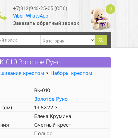
+7(812)946-25-05 (СПб)
0
Viber
,
WhatsApp
Заказать обратный звонок
К-010 Золотое Руно
ышивания крестом
>
Наборы крестом
ВК-010
Золотое Руно
 (см)
19.8x22.3
Елена Крумина
ения
Счетный крест
Полное