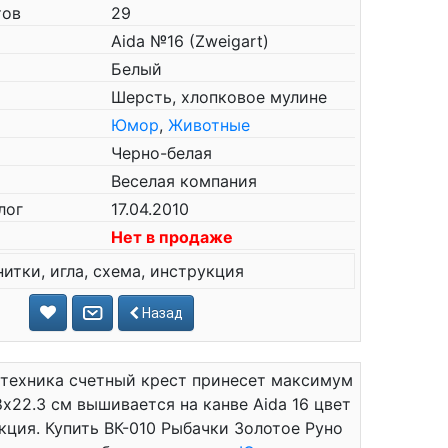
тов
29
Aida №16 (Zweigart)
Белый
Шерсть, хлопковое мулине
Юмор
,
Животные
Черно-белая
Веселая компания
лог
17.04.2010
Нет в продаже
нитки, игла, схема, инструкция
Назад
 техника счетный крест принесет максимум
8x22.3 см вышивается на канве Aida 16 цвет
укция. Купить ВК-010 Рыбачки Золотое Руно