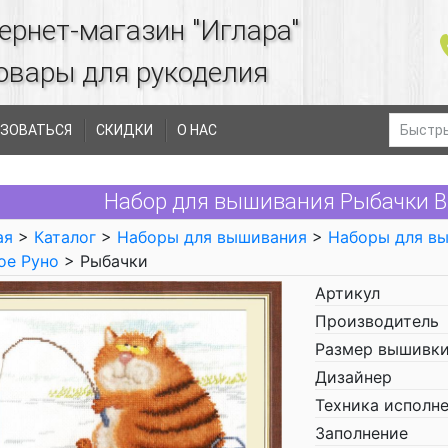
ернет-магазин "Иглара"
овары для рукоделия
ЗОВАТЬСЯ
СКИДКИ
О НАС
Набор для вышивания Рыбачки В
ая
>
Каталог
>
Наборы для вышивания
>
Наборы для в
ое Руно
> Рыбачки
Артикул
Производитель
Размер вышивки
Дизайнер
Техника исполн
Заполнение