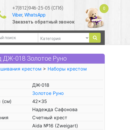
+7(812)946-25-05 (СПб)
0
Viber
,
WhatsApp
Заказать обратный звонок
д ДЖ-018 Золотое Руно
ышивания крестом
>
Наборы крестом
ДЖ-018
Золотое Руно
 (см)
42x35
Надежда Сафонова
ения
Счетный крест
Aida №16 (Zweigart)