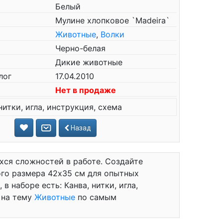
Белый
Мулине хлопковое `Madeira`
Животные
,
Волки
Черно-белая
Дикие животные
лог
17.04.2010
Нет в продаже
нитки, игла, инструкция, схема
Назад
хся сложностей в работе. Создайте
го размера 42x35 см для опытных
в наборе есть: Канва, нитки, игла,
 на тему
Животные
по самым