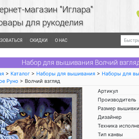
ернет-магазин "Иглара"
овары для рукоделия
ЗОВАТЬСЯ
СКИДКИ
О НАС
Набор для вышивания Волчий взгля
ая
>
Каталог
>
Наборы для вышивания
>
Наборы для в
ое Руно
> Волчий взгляд
Артикул
Производитель
Размер вышивки
Дизайнер
Техника исполн
Тип канвы