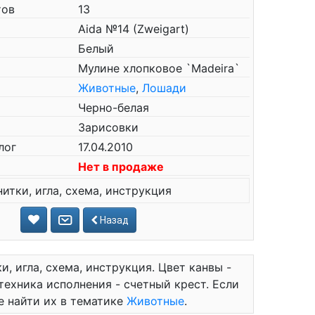
тов
13
Aida №14 (Zweigart)
Белый
Мулине хлопковое `Madeira`
Животные
,
Лошади
Черно-белая
Зарисовки
лог
17.04.2010
Нет в продаже
нитки, игла, схема, инструкция
Назад
и, игла, схема, инструкция. Цвет канвы -
 техника исполнения - счетный крест. Если
е найти их в тематике
Животные
.