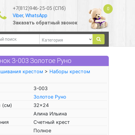
+7(812)946-25-05 (СПб)
0
Viber
,
WhatsApp
Заказать обратный звонок
ок З-003 Золотое Руно
ышивания крестом
>
Наборы крестом
З-003
Золотое Руно
 (см)
32x24
Алина Ильина
ения
Счетный крест
Полное