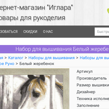
ернет-магазин "Иглара"
овары для рукоделия
ЗОВАТЬСЯ
СКИДКИ
О НАС
Набор для вышивания Белый жеребен
ая
>
Каталог
>
Наборы для вышивания
>
Наборы для в
ое Руно
> Белый жеребенок
Артикул
Производитель
Размер вышивки
Дизайнер
Техника исполн
Заполнение