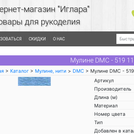
ернет-магазин "Иглара"
овары для рукоделия
ЗОВАТЬСЯ
СКИДКИ
О НАС
Мулине DMC - 519 1
ая
>
Каталог
>
Мулине, нити
>
DMC
> Мулине DMC - 519
Артикул
Производитель
Длина (м)
Материал
Номер цвета
Тип
Добавлен в ката