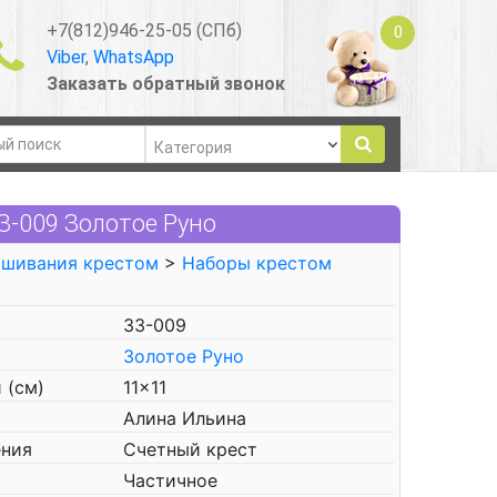
+7(812)946-25-05 (СПб)
0
Viber
,
WhatsApp
Заказать обратный звонок
З-009 Золотое Руно
ышивания крестом
>
Наборы крестом
ЗЗ-009
Золотое Руно
 (см)
11x11
Алина Ильина
ения
Счетный крест
Частичное