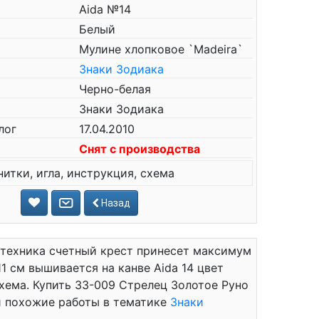
Aida №14
Белый
Мулине хлопковое `Madeira`
Знаки Зодиака
Черно-белая
Знаки Зодиака
лог
17.04.2010
Снят с производства
нитки, игла, инструкция, схема
Назад
 техника счетный крест принесет максимум
1 см вышивается на канве Aida 14 цвет
 схема. Купить ЗЗ-009 Стрелец Золотое Руно
ти похожие работы в тематике
Знаки