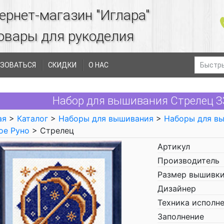
ернет-магазин "Иглара"
овары для рукоделия
ЗОВАТЬСЯ
СКИДКИ
О НАС
Набор для вышивания Стрелец З
ая
>
Каталог
>
Наборы для вышивания
>
Наборы для в
ое Руно
> Стрелец
Артикул
Производитель
Размер вышивки
Дизайнер
Техника исполн
Заполнение