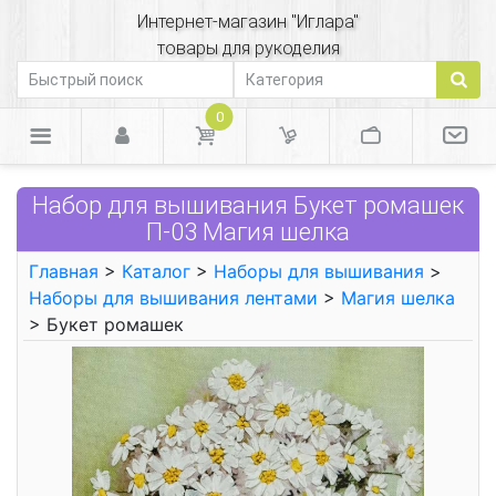
Интернет-магазин "Иглара"
товары для рукоделия
0
Набор для вышивания Букет ромашек
П-03 Магия шелка
Главная
>
Каталог
>
Наборы для вышивания
>
Наборы для вышивания лентами
>
Магия шелка
> Букет ромашек