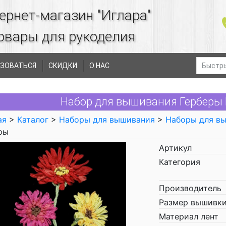
ернет-магазин "Иглара"
овары для рукоделия
ЗОВАТЬСЯ
СКИДКИ
О НАС
Набор для вышивания Герберы 
ая
>
Каталог
>
Наборы для вышивания
>
Наборы для в
ры
Артикул
Категория
Производитель
Размер вышивки
Материал лент