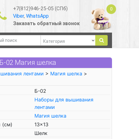
+7(812)946-25-05 (СПб)
0
Viber
,
WhatsApp
Заказать обратный звонок
Б-02 Магия шелка
ышивания лентами
>
Магия шелка
>
Б-02
Наборы для вышивания
лентами
Магия шелка
 (см)
13x13
Шелк