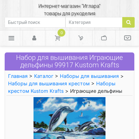
Интернет-магазин "Иглара"
товары для рукоделия
0
Набор для вышивания Играющие
дельфины 99917 Kustom Krafts
Главная
>
Каталог
>
Наборы для вышивания
>
Наборы для вышивания крестом
>
Наборы
крестом Kustom Krafts
> Играющие дельфины