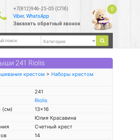
+7(812)946-25-05 (СПб)
0
Viber
,
WhatsApp
Заказать обратный звонок
ши 241 Riolis
ышивания крестом
>
Наборы крестом
241
Riolis
 (см)
13x16
Юлия Красавина
ения
Счетный крест
тов
14