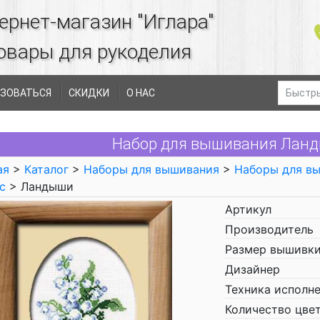
ернет-магазин "Иглара"
овары для рукоделия
ЗОВАТЬСЯ
СКИДКИ
О НАС
Набор для вышивания Ланды
ая
>
Каталог
>
Наборы для вышивания
>
Наборы для в
с
> Ландыши
Артикул
Производитель
Размер вышивки
Дизайнер
Техника исполн
Количество цве