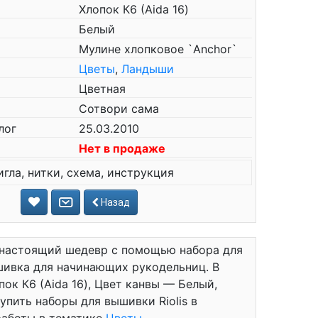
Хлопок К6 (Aida 16)
Белый
Мулине хлопковое `Anchor`
Цветы
,
Ландыши
Цветная
Сотвори сама
лог
25.03.2010
Нет в продаже
игла, нитки, схема, инструкция
Назад
 настоящий шедевр с помощью набора для
ышивка для начинающих рукодельниц. В
опок К6 (Aida 16), Цвет канвы — Белый,
упить наборы для вышивки Riolis в