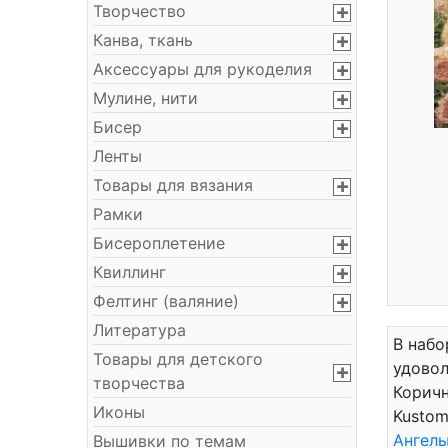
Творчество
Канва, ткань
Аксессуары для рукоделия
Мулине, нити
Бисер
Ленты
Товары для вязания
Рамки
Бисероплетение
Квиллинг
Фелтинг (валяние)
Литература
В набо
Товары для детского
удовол
творчества
Коричн
Иконы
Kustom
Ангел
Вышивки по темам