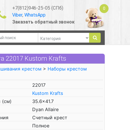
+7(812)946-25-05 (СПб)
0
Viber
,
WhatsApp
Заказать обратный звонок
а 22017 Kustom Krafts
ышивания крестом
>
Наборы крестом
22017
Kustom Krafts
 (см)
35.6x41.7
Dyan Allaire
ения
Счетный крест
Полное