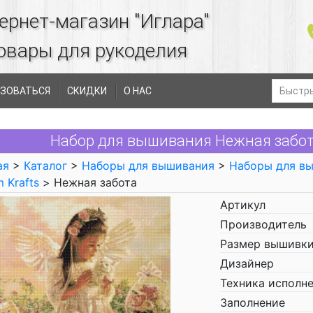
ернет-магазин "Иглара"
овары для рукоделия
ЗОВАТЬСЯ
СКИДКИ
О НАС
Набор для вышивания Нежная забот
ая
>
Каталог
>
Наборы для вышивания
>
Наборы для в
 Krafts
> Нежная забота
Артикул
Производитель
Размер вышивки
Дизайнер
Техника исполн
Заполнение