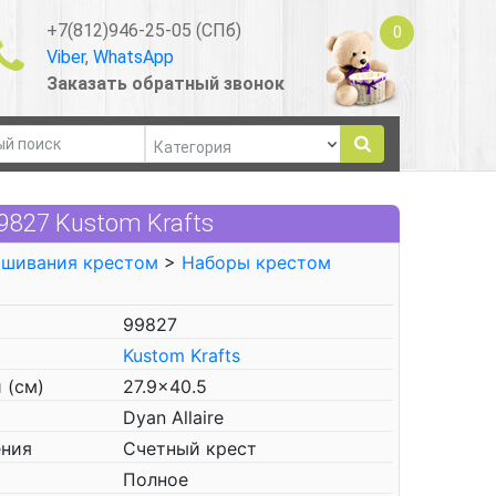
+7(812)946-25-05 (СПб)
0
Viber
,
WhatsApp
Заказать обратный звонок
827 Kustom Krafts
ышивания крестом
>
Наборы крестом
99827
Kustom Krafts
 (см)
27.9x40.5
Dyan Allaire
ения
Счетный крест
Полное