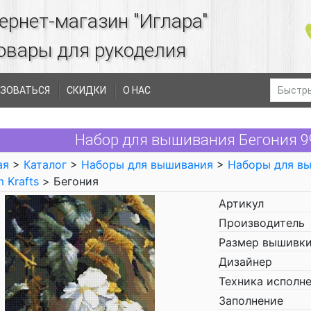
ернет-магазин "Иглара"
овары для рукоделия
ЗОВАТЬСЯ
СКИДКИ
О НАС
Набор для вышивания Бегония 99
ая
>
Каталог
>
Наборы для вышивания
>
Наборы для в
 Krafts
> Бегония
Артикул
Производитель
Размер вышивки
Дизайнер
Техника исполн
Заполнение