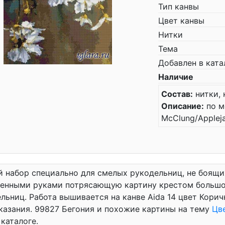
Тип канвы
Цвет канвы
Нитки
Тема
Добавлен в ката
Наличие
Состав:
нитки, 
Описание:
по м
McClung/Appleja
 набор специально для смелых рукодельниц, не боящи
енными руками потрясающую картину крестом большог
льниц. Работа вышивается на канве Aida 14 цвет Коричн
указания. 99827 Бегония и похожие картины на тему
Цв
каталоге.