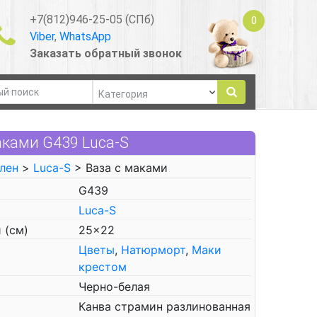
+7(812)946-25-05 (СПб)
0
Viber
,
WhatsApp
Заказать обратный звонок
ками G439 Luca-S
елен
>
Luca-S
> Ваза с маками
G439
Luca-S
 (см)
25x22
Цветы
,
Натюрморт
,
Маки
крестом
Черно-белая
Канва страмин разлинованная