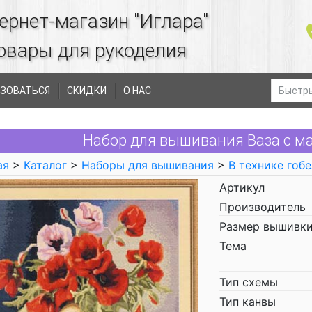
ернет-магазин "Иглара"
овары для рукоделия
ЗОВАТЬСЯ
СКИДКИ
О НАС
Набор для вышивания Ваза с ма
ая
>
Каталог
>
Наборы для вышивания
>
В технике гоб
Артикул
Производитель
Размер вышивки
Тема
Тип схемы
Тип канвы