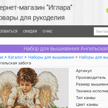
ернет-магазин "Иглара"
овары для рукоделия
ЗОВАТЬСЯ
СКИДКИ
О НАС
Набор для вышивания Ангельская 
ая
>
Каталог
>
Наборы для вышивания
>
Наборы для в
гельская забота
Артикул
Производитель
Размер вышивки
Техника исполн
Тип канвы
Цвет канвы