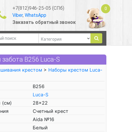
+7(812)946-25-05 (СПб)
0
Viber
,
WhatsApp
Заказать обратный звонок
забота В256 Luca-S
ышивания крестом
>
Наборы крестом Luca-
В256
Luca-S
 (см)
28x22
ения
Счетный крест
Aida №16
Белый