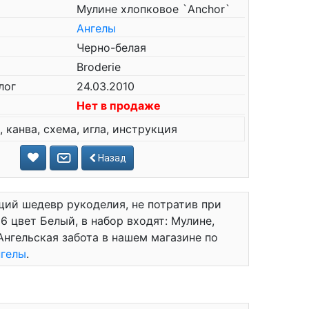
Мулине хлопковое `Anchor`
Ангелы
Черно-белая
Broderie
лог
24.03.2010
Нет в продаже
 канва, схема, игла, инструкция
Назад
ий шедевр рукоделия, не потратив при
6 цвет Белый, в набор входят: Мулине,
Ангельская забота в нашем магазине по
гелы
.