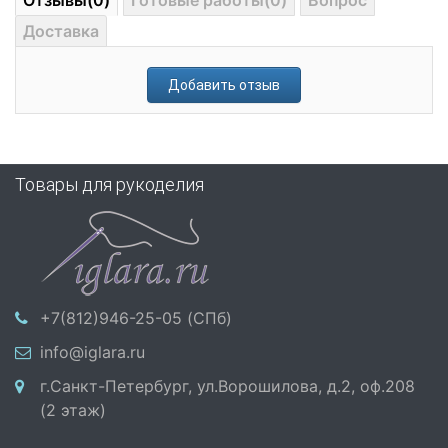
Отзывы(0)
Готовые работы(0)
Вопрос
Доставка
Добавить отзыв
Товары для рукоделия
+7(812)946-25-05 (СПб)
info@iglara.ru
г.Санкт-Петербург, ул.Ворошилова, д.2, оф.208
(2 этаж)