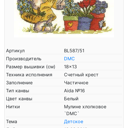
Артикул
BL587/51
Производитель
DMC
Размер вышивки (см)
18x13
Техника исполнения
Счетный крест
Заполнение
Частичное
Тип канвы
Aida №16
Цвет канвы
Белый
Нитки
Мулине хлопковое
`DMC`
Тема
Детское