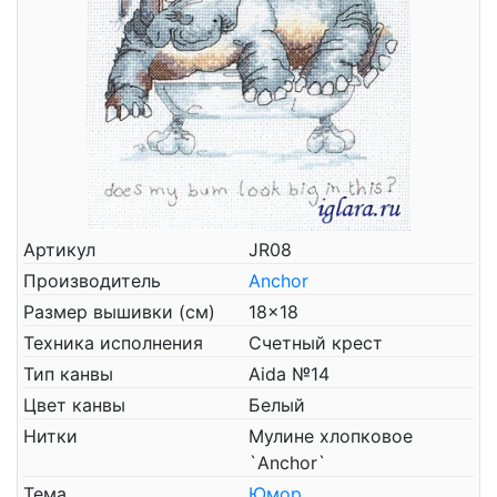
Артикул
JR08
Производитель
Anchor
Размер вышивки (см)
18x18
Техника исполнения
Счетный крест
Тип канвы
Aida №14
Цвет канвы
Белый
Нитки
Мулине хлопковое
`Anchor`
Тема
Юмор