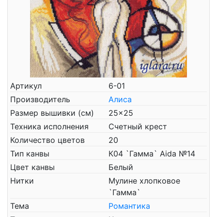
Артикул
6-01
Производитель
Алиса
Размер вышивки (см)
25x25
Техника исполнения
Счетный крест
Количество цветов
20
Тип канвы
К04 `Гамма` Aida №14
Цвет канвы
Белый
Нитки
Мулине хлопковое
`Гамма`
Тема
Романтика