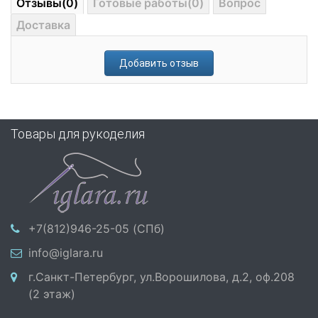
Отзывы(0)
Готовые работы(0)
Вопрос
Доставка
Добавить отзыв
Товары для рукоделия
+7(812)946-25-05 (СПб)
info@iglara.ru
г.Санкт-Петербург, ул.Ворошилова, д.2, оф.208
(2 этаж)